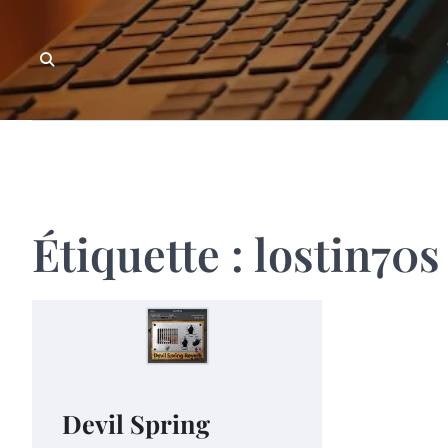
Skip
to
content
Étiquette :
lostin70s
Devil Spring