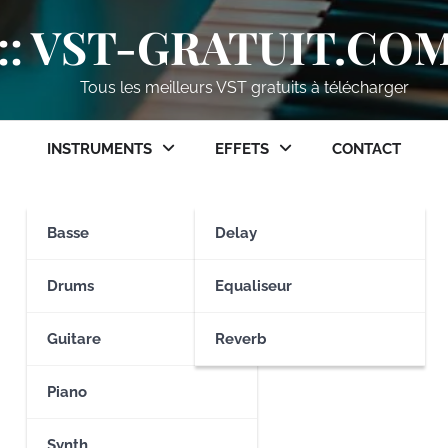
:: VST-GRATUIT.COM 
Tous les meilleurs VST gratuits à télécharger
INSTRUMENTS
EFFETS
CONTACT
Basse
Delay
Drums
Equaliseur
Guitare
Reverb
Piano
Synth