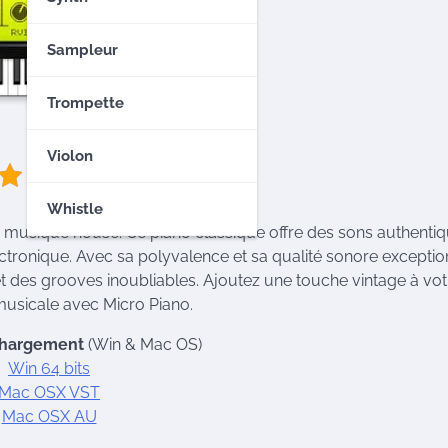
Sampleur
Trompette
Violon
5/5 - (1 vote)
Whistle
e musique house. Ce piano classique offre des sons authentiq
ectronique. Avec sa polyvalence et sa qualité sonore exceptio
 et des grooves inoubliables. Ajoutez une touche vintage à vot
usicale avec Micro Piano.
chargement
(Win & Mac OS)
Win 64 bits
Mac OSX VST
Mac OSX AU