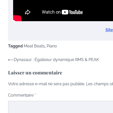
Sit
Tagged
Meat Beats
,
Piano
Navigation
⟵
Dynasaur : Égaliseur dynamique RMS & PEAK
de
Laisser un commentaire
l’article
Votre adresse e-mail ne sera pas publiée.
Les champs ob
Commentaire
*