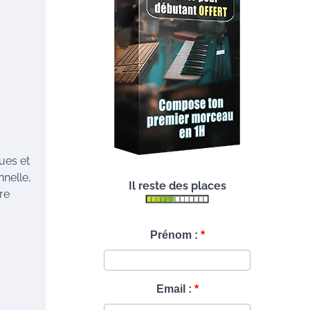
ues et
nnelle,
Il reste des places
re
Prénom :
Email :