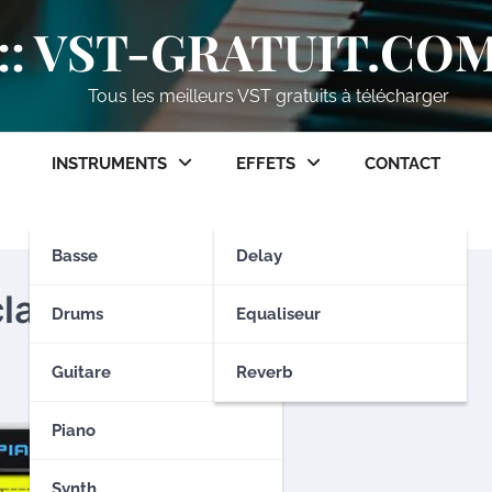
:: VST-GRATUIT.COM 
Tous les meilleurs VST gratuits à télécharger
INSTRUMENTS
EFFETS
CONTACT
Basse
Delay
classique de house
Drums
Equaliseur
Guitare
Reverb
Piano
Synth