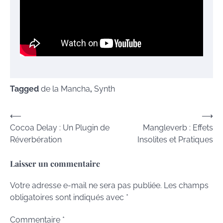
Tagged
de la Mancha
,
Synth
Navigation
⟵
⟶
Cocoa Delay : Un Plugin de
Mangleverb : Effets
de
Réverbération
Insolites et Pratiques
l’article
Laisser un commentaire
Votre adresse e-mail ne sera pas publiée.
Les champs
obligatoires sont indiqués avec
*
Commentaire
*